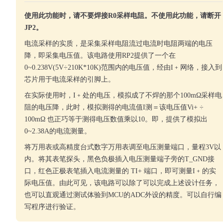
使用此功能时，请不要焊接R0采样电阻。不使用此功能，请断开
JP2。
电流采样的实质，是采集采样电阻流过电流时电阻两端的电压
降，即采集电压值。该电路使用RP2提供了一个在
0~0.238V(5V÷210K*10K)范围内的电压值，经由I﹢网络，接入到
芯片用于电流采样的引脚上。
在实际使用时，I﹢处的电压，模拟成了不焊的那个100mΩ采样电
阻的电压降，此时，模拟测得的电流值I测＝该电压值Vi+ ÷
100mΩ 也正巧等于测得电压数值乘以10。即，提供了模拟出
0~2.38A的电流测量。
将万用表或高精度台式数字万用表调至电压测量端口，量程3V以
内。将其表笔探头，黑色负极插入电压测量端子旁的T_GND接
口，红色正极表笔插入电流测量的 TI+ 端口，即可测量I﹢的实
际电压值。由此可见，该电路可以除了可以完成上述设计任务，
也可以直观通过测试体验到MCU的ADC外设的精度。可以自行编
写程序进行验证。