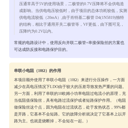
压通常高于5V的使用场景，二极管的0.7V压降将不会供电造
成影响。当供电电压较低时，由于项目的总体功耗较低，实测
供电电流较低（20mA）,由于肖特基二极管 D4(1N5819)独特
的结构，相比于通用开关二极管等，VF更低，由下图可见，
压降约为0.2V以内。
常规的电路设计中，使用反向并联二极管+串接保险丝的方案也
可达成防反接和电路保护目的。
串联小电阻（10Ω）的作用
本项目额外使用了串联小电阻（10Ω）来进行分压操作，一方面
减少在高电压情况下LDO由于较大的压差导致发热严重的问题。
另一方面，利用了串联的10欧姆小功率电阻过电流小的原理，充
当低阻值保险丝，具有电路过流保护或者短路保护作用。（电阻
做保险丝这个点，因为电阻在过流状态，处于发热状态，99%都
是开路，它基本不会短路。它的故障分析就决定了它基本上以开
路为主。也就是烧断掉，不会短在一起。）