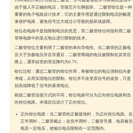
1N4148(D1等)作为钳位二极管。尽可能避免在学习和调试使用中
由于接入不正确的电压，导致芯片引脚损坏。 二极管钳位是一种
重要的电子电路设计技术，它的主要作用是通过限制电压的幅度
来保护电路，避免信号过大或过小导致的损坏或故障。
钳位在电路中是指限制电压的意思，而二极管钳位特指利用二极
管将电路中的某点电位进行限制的技术。
二极管钳位主要利用了二极管的单向导电性。当二极管的正极电
压大于负极电压并且导通后，二极管两端的电压被限制在其管压
降上，通常硅管的管压降约为0.7V。
钳位过程：通过二极管的钳位作用，将被钳位的电位强制拉向参
考端，从而实现电位的限制。钳位并不改变原信号的波形，只是
抬高或降低了信号的基准电位。
根据二极管连接方式的不同，钳位电路可分为正向钳位电路和负
向钳位电路。本项目仅设计了正向钳位。
正向钳位电路：当二极管的正极接地时，为正向钳位电路。在
正半周时，二极管截止；在负半周时，二极管导通，电容被充
电至一定电压，使输出电压限制在一定范围内。