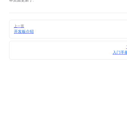
本页面更新于:
Pager
上一页
开发板介绍
入门手