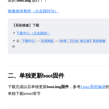
应的
boot.img
就行！！
镜像烧录教程（点击跳转🚀）
【系统镜像】下载
📌
下载中心（点击跳转）
📌 在
下载中心
->
百度网盘
->
06章.【立创-泰山派】系统镜像
中
二、单独更新boot固件
下载完成以后单独更新
boot.img固件
，参考
Linux系统编译
单独下载kernel章节