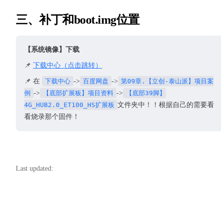
三、补丁和boot.img位置
【系统镜像】下载
📌
下载中心（点击跳转）
📌 在
下载中心
->
百度网盘
->
第09章.【立创-泰山派】项目案
例
->
【底部扩展板】项目资料
->
【底部39脚】
4G_HUB2.0_ET100_HS扩展板
文件夹中！！根据自己的需要看
看烧录那个固件！
Last updated: